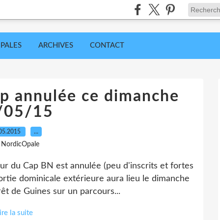
IPALES
ARCHIVES
CONTACT
ap annulée ce dimanche
/05/15
05.2015
…
 NordicOpale
r du Cap BN est annulée (peu d'inscrits et fortes
sortie dominicale extérieure aura lieu le dimanche
rêt de Guines sur un parcours...
ire la suite