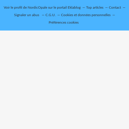
Voir le profil de
NordicOpale
sur le portail Eklablog
Top articles
Contact
Signaler un abus
C.G.U.
Cookies et données personnelles
Préférences cookies