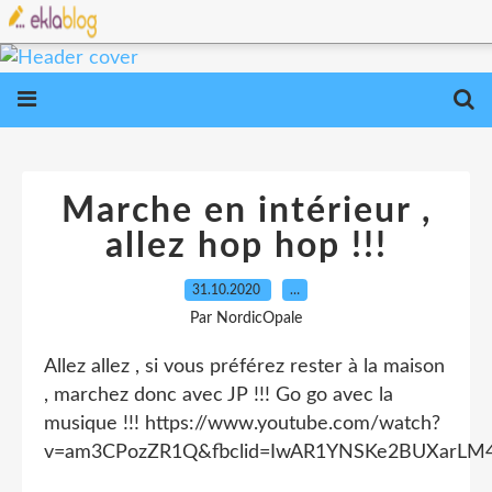
Marche en intérieur ,
allez hop hop !!!
31.10.2020
…
Par NordicOpale
Allez allez , si vous préférez rester à la maison
, marchez donc avec JP !!! Go go avec la
musique !!! https://www.youtube.com/watch?
v=am3CPozZR1Q&fbclid=IwAR1YNSKe2BUXarL