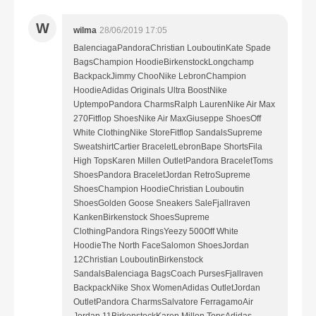
W
wilma
28/06/2019 17:05
BalenciagaPandoraChristian LouboutinKate Spade
BagsChampion HoodieBirkenstockLongchamp
BackpackJimmy ChooNike LebronChampion
HoodieAdidas Originals Ultra BoostNike
UptempoPandora CharmsRalph LaurenNike Air Max
270Fitflop ShoesNike Air MaxGiuseppe ShoesOff
White ClothingNike StoreFitflop SandalsSupreme
SweatshirtCartier BraceletLebronBape ShortsFila
High TopsKaren Millen OutletPandora BraceletToms
ShoesPandora BraceletJordan RetroSupreme
ShoesChampion HoodieChristian Louboutin
ShoesGolden Goose Sneakers SaleFjallraven
KankenBirkenstock ShoesSupreme
ClothingPandora RingsYeezy 500Off White
HoodieThe North FaceSalomon ShoesJordan
12Christian LouboutinBirkenstock
SandalsBalenciaga BagsCoach PursesFjallraven
BackpackNike Shox WomenAdidas OutletJordan
OutletPandora CharmsSalvatore FerragamoAir
Jordan 11BirkenstockKaren Millen TopsAdidas