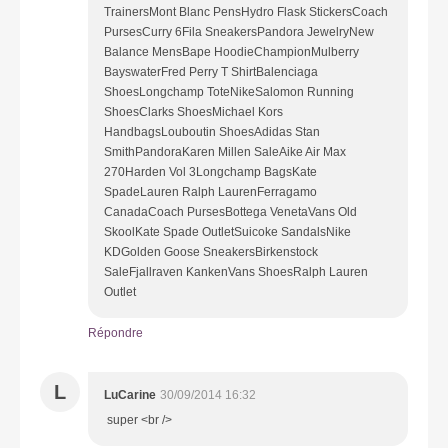
TrainersMont Blanc PensHydro Flask StickersCoach
PursesCurry 6Fila SneakersPandora JewelryNew
Balance MensBape HoodieChampionMulberry
BayswaterFred Perry T ShirtBalenciaga
ShoesLongchamp ToteNikeSalomon Running
ShoesClarks ShoesMichael Kors
HandbagsLouboutin ShoesAdidas Stan
SmithPandoraKaren Millen SaleAike Air Max
270Harden Vol 3Longchamp BagsKate
SpadeLauren Ralph LaurenFerragamo
CanadaCoach PursesBottega VenetaVans Old
SkoolKate Spade OutletSuicoke SandalsNike
KDGolden Goose SneakersBirkenstock
SaleFjallraven KankenVans ShoesRalph Lauren
Outlet
Répondre
L
LuCarine
30/09/2014 16:32
super <br />