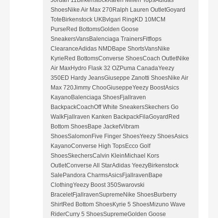
ShoesNike Air Max 270Ralph Lauren OutletGoyard
ToteBirkenstock UKBvlgari RingKD 10MCM
PurseRed BottomsGolden Goose
SneakersVansBalenciaga TrainersFitflops
ClearanceAdidas NMDBape ShortsVansNike
KyrieRed BottomsConverse ShoesCoach OutletNike
Air MaxHydro Flask 32 OZPuma CanadaYeezy
350ED Hardy JeansGiuseppe Zanotti ShoesNike Air
Max 720Jimmy ChooGiuseppeYeezy BoostAsics
KayanoBalenciaga ShoesFjallraven
BackpackCoachOff White SneakersSkechers Go
WalkFjallraven Kanken BackpackFilaGoyardRed
Bottom ShoesBape JacketVibram
ShoesSalomonFive Finger ShoesYeezy ShoesAsics
KayanoConverse High TopsEcco Golf
ShoesSkechersCalvin KleinMichael Kors
OutletConverse All StarAdidas YeezyBirkenstock
SalePandora CharmsAsicsFjallravenBape
ClothingYeezy Boost 350Swarovski
BraceletFjallravenSupremeNike ShoesBurberry
ShirtRed Bottom ShoesKyrie 5 ShoesMizuno Wave
RiderCurry 5 ShoesSupremeGolden Goose