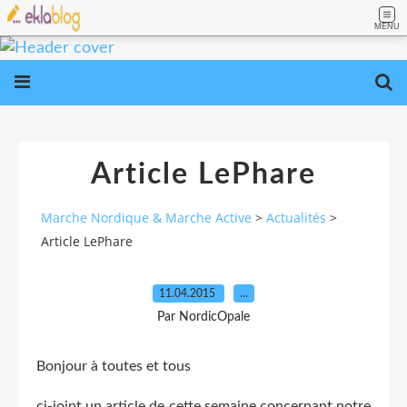
MENU
Article LePhare
Marche Nordique & Marche Active
>
Actualités
>
Article LePhare
11.04.2015
…
Par NordicOpale
Bonjour à toutes et tous
ci-joint un article de cette semaine concernant notre