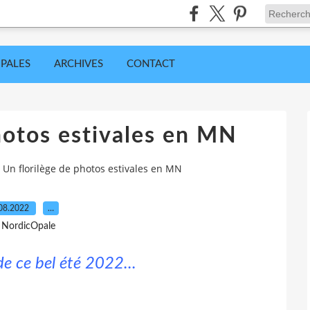
IPALES
ARCHIVES
CONTACT
hotos estivales en MN
Un florilège de photos estivales en MN
08.2022
…
 NordicOpale
e ce bel été 2022...