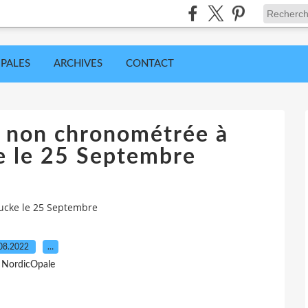
IPALES
ARCHIVES
CONTACT
 non chronométrée à
e le 25 Septembre
ucke le 25 Septembre
08.2022
…
 NordicOpale